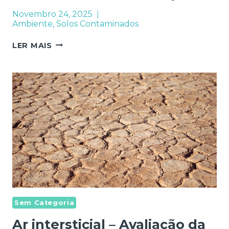
Novembro 24, 2025
Ambiente
,
Solos Contaminados
REMEDIAÇÃO
LER MAIS
DE
LOCAIS
CONTAMINADOS
NA
EUROPA
Sem Categoria
Ar intersticial – Avaliação da