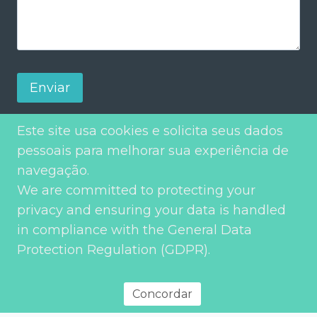
Enviar
Este site usa cookies e solicita seus dados
pessoais para melhorar sua experiência de
navegação.
We are committed to protecting your
privacy and ensuring your data is handled
in compliance with the General Data
Protection Regulation (GDPR).
Política de privacidade
© 2026 Environment Transport & Planning – Todos os direitos
reservados
Concordar