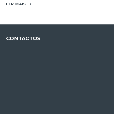
REMEDIAÇÃO
LER MAIS
DA
VALA
DE
SÃO
FILIPE
CONTACTOS
EM
ESTARREJA