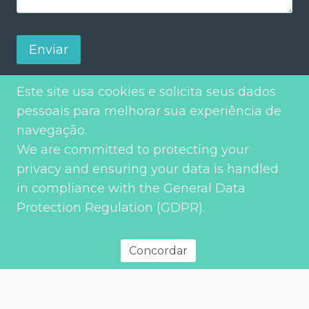
Enviar
Este site usa cookies e solicita seus dados
pessoais para melhorar sua experiência de
navegação.
We are committed to protecting your
privacy and ensuring your data is handled
in compliance with the General Data
Protection Regulation (GDPR).
Política de privacidade
© 2026 Environment Transport & Planning – Todos os direitos
reservados
Concordar