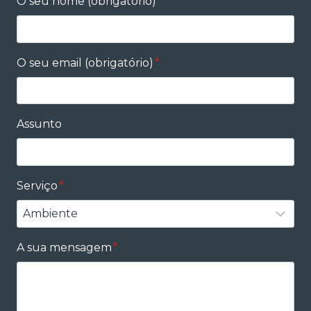
O seu nome (obrigatório)
*
O seu email (obrigatório)
*
Assunto
Serviço
*
A sua mensagem
*