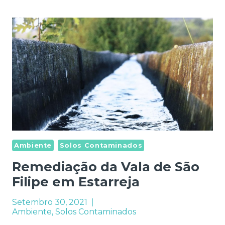
LOCAIS
CONTAMINADOS
NA
EUROPA
Ambiente
Solos Contaminados
Remediação da Vala de São
Filipe em Estarreja
Setembro 30, 2021
Ambiente
,
Solos Contaminados