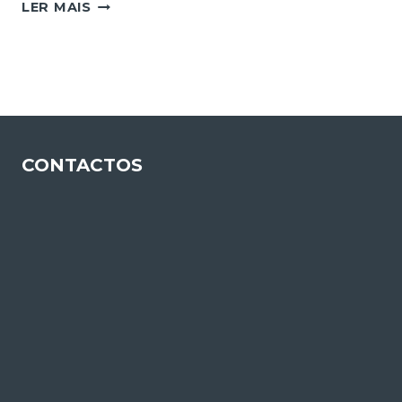
CONFORMIDADE
LER MAIS
DA
COLOCAÇÃO
DE
PRODUTOS
NO
MERCADO
(CPM)
CONTACTOS