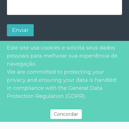
Enviar
Este site usa cookies e solicita seus dados
pessoais para melhorar sua experiência de
navegação.
We are committed to protecting your
privacy and ensuring your data is handled
in compliance with the General Data
Protection Regulation (GDPR).
Política de privacidade
© 2026 Environment Transport & Planning – Todos os direitos
reservados
Concordar