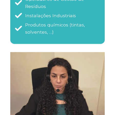
Resíduos
Instalações Industriais
Produtos químicos (tintas,
solventes, …)